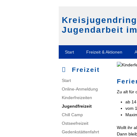
Kreisjugendrin
Jugendarbeit im
Navigation
Start
Freizeit & Aktionen
A
überspringen
Freizeit
Navigation
Ferie
Start
überspringen
Online-Anmeldung
Zu alt für
Kinderfreizeiten
ab 14
Jugendfreizeit
vom 1
Chill Camp
Maxim
Ostseefreizeit
Wollt ihr 
Gedenkstättenfahrt
Dann bleib