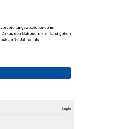
kusvorbereitungswochenende im
m Zirkus den Betreuern zur Hand gehen
 auch ab 16 Jahren als
enen Altersgruppe.
Login
eformular auf der Homepage
s vierzehn Tage vor Beginn