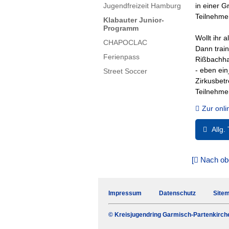
Jugendfreizeit Hamburg
in einer G
Teilnehmer
Klabauter Junior-
Programm
Wollt ihr a
CHAPOCLAC
Dann trai
Ferienpass
Rißbachha
- eben ein
Street Soccer
Zirkusbetr
Teilnehmer
Zur onl
Allg.
Allg.
[
Nach ob
Teilnah
Teilnahm
Navigation
Impressum
Datenschutz
Site
Anmeldun
überspringen
berücksic
© Kreisjugendring Garmisch-Partenkirch
Ein Rück