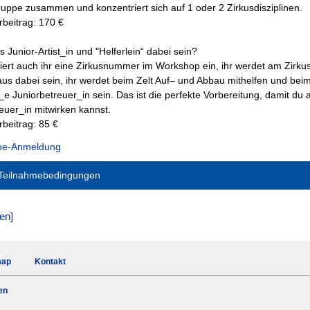
ruppe zusammen und konzentriert sich auf 1 oder 2 Zirkusdisziplinen.
beitrag: 170 €
ls Junior-Artist_in und "Helferlein“ dabei sein?
niert auch ihr eine Zirkusnummer im Workshop ein, ihr werdet am Zir
us dabei sein, ihr werdet beim Zelt Auf– und Abbau mithelfen und bei
_e Juniorbetreuer_in sein. Das ist die perfekte Vorbereitung, damit du
euer_in mitwirken kannst.
beitrag: 85 €
ine-Anmeldung
 Teilnahmebedingungen
 Teilnahmebedingungen
en]
mebedingungen und Hinweise
eberechtigt sind Kinder und Jugendliche im Rahmen der ausgeschrieb
map
Kontakt
gen werden nur schriftlich (Anmeldeabschnitt) oder mit dem Anmeld
htigt.
en
tritt von einer Maßnahme kann nur schriftlich erfolgen. Bei Absagen bi