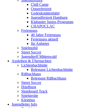
Jugendfreizeit
Chill Camp
Ostseefreizeit
Gedenkstättenfahrt
Jugendfreizeit Hamburg
Klabauter Junior-Programm
CHAPOCLAC
Ferienpass
40 Jahre Ferienpass
Ferienpass aktuell
für Anbieter
Spielmobil
Street Soccer
Jugendtreff Mittenwald
Ausleihen & Übernachten
Lichtenbachhütte
Belegung Lichtenbachhütte
Rißbachhaus
Belegung Rißbachhaus
Street Soccer
Hüpfburg
Skimboard Track
Spielgeräte
Kleinbus
Jugendleiter Info