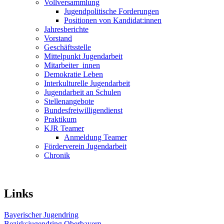
Vollversammlung
Jugendpolitische Forderungen
Positionen von Kandidat:innen
Jahresberichte
Vorstand
Geschäftsstelle
Mittelpunkt Jugendarbeit
Mitarbeiter_innen
Demokratie Leben
Interkulturelle Jugendarbeit
Jugendarbeit an Schulen
Stellenangebote
Bundesfreiwilligendienst
Praktikum
KJR Teamer
Anmeldung Teamer
Förderverein Jugendarbeit
Chronik
Links
Bayerischer Jugendring
Bezirksjugendring Oberbayern