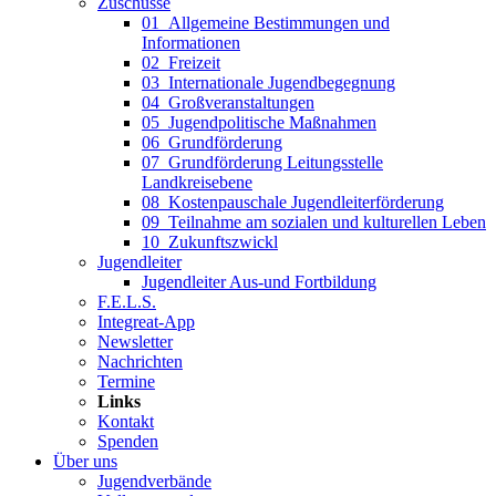
Zuschüsse
01_Allgemeine Bestimmungen und
Informationen
02_Freizeit
03_Internationale Jugendbegegnung
04_Großveranstaltungen
05_Jugendpolitische Maßnahmen
06_Grundförderung
07_Grundförderung Leitungsstelle
Landkreisebene
08_Kostenpauschale Jugendleiterförderung
09_Teilnahme am sozialen und kulturellen Leben
10_Zukunftszwickl
Jugendleiter
Jugendleiter Aus-und Fortbildung
F.E.L.S.
Integreat-App
Newsletter
Nachrichten
Termine
Links
Kontakt
Spenden
Über uns
Jugendverbände