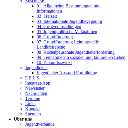
Zuschüsse
01_Allgemeine Bestimmungen und
Informationen
02_Freizeit
03_Internationale Jugendbegegnung
04_Großveranstaltungen
05_Jugendpolitische Maßnahmen
06_Grundförderung
07_Grundförderung Leitungsstelle
Landkreisebene
08_Kostenpauschale Jugendleiterförderung
09_Teilnahme am sozialen und kulturellen Leben
10_Zukunftszwickl
Jugendleiter
Jugendleiter Aus-und Fortbildung
F.E.L.S.
Integreat-App
Newsletter
Nachrichten
Termine
Links
Kontakt
Spenden
Über uns
Jugendverbände