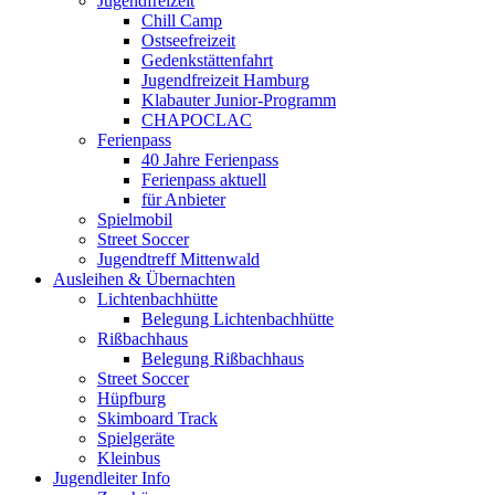
Jugendfreizeit
Chill Camp
Ostseefreizeit
Gedenkstättenfahrt
Jugendfreizeit Hamburg
Klabauter Junior-Programm
CHAPOCLAC
Ferienpass
40 Jahre Ferienpass
Ferienpass aktuell
für Anbieter
Spielmobil
Street Soccer
Jugendtreff Mittenwald
Ausleihen & Übernachten
Lichtenbachhütte
Belegung Lichtenbachhütte
Rißbachhaus
Belegung Rißbachhaus
Street Soccer
Hüpfburg
Skimboard Track
Spielgeräte
Kleinbus
Jugendleiter Info